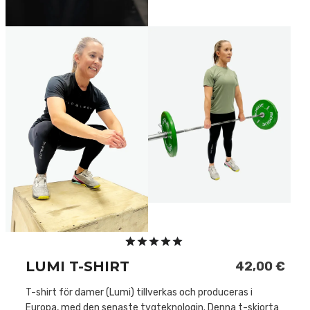
Betygsatt
2
LUMI T-SHIRT
42,00
€
5.00
av 5
baserat på
T-shirt för damer (Lumi) tillverkas och produceras i
kundrecensioner
Europa, med den senaste tygteknologin. Denna t-skjorta