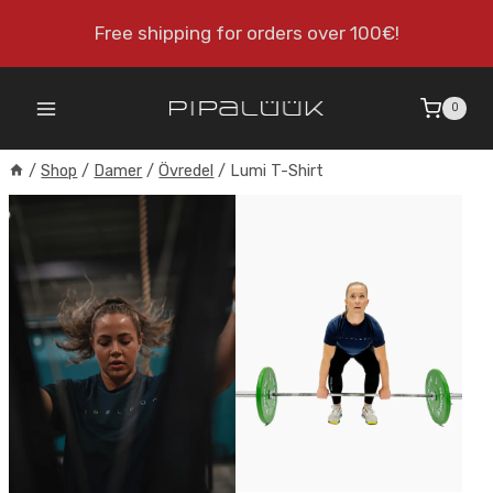
Skip
Free shipping for orders over 100€!
to
content
0
/
Shop
/
Damer
/
Övredel
/
Lumi T-Shirt